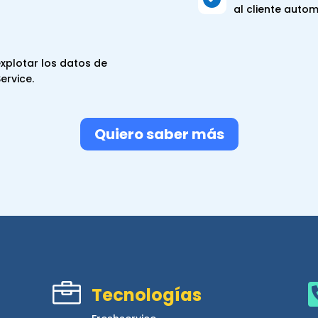
al cliente auto
xplotar los datos de
rvice.
Quiero saber más

Tecnologías