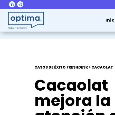
Inic
CASOS DE ÉXITO FRESHDESK > CACAOLAT
Cacaolat
mejora la