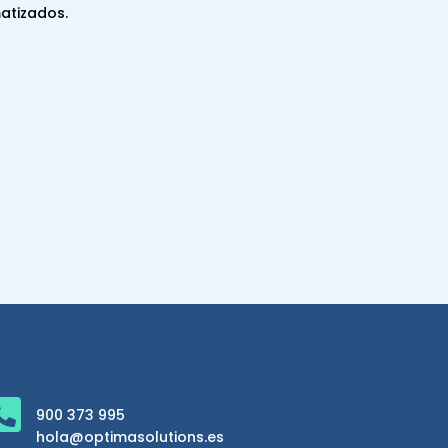
matizados.

900 373 995
hola@optimasolutions.es