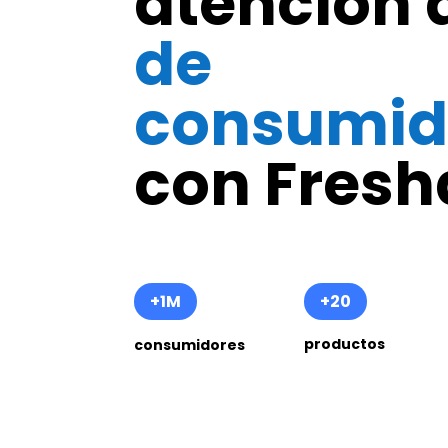
atención 
de
consumid
con Fresh
+1M
+20
productos
consumidores