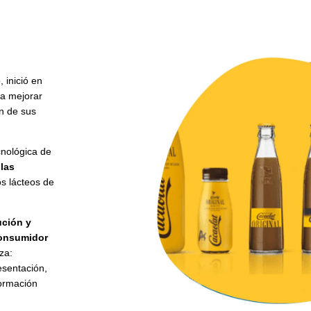
 inició en
ra mejorar
ón de sus
nológica de
 las
s lácteos de
ución y
onsumidor
za:
esentación,
formación