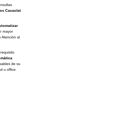
onsultas
dos Cacaolat
automatizar
ar mayor
e Atención al
 requisito
tomática
sables de su
d u office