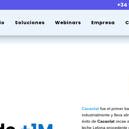
+34 
io
Soluciones
Webinars
Empresa
C
Cacaolat
fue el primer b
industrialmente y lleva a
éxito de
Cacaolat
recae e
leche Letona procedente d