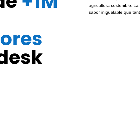
de
+1M
agricultura sostenible. L
sabor inigualable que tan
ores
desk