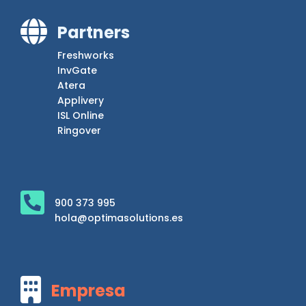

Partners
Freshworks
InvGate
Atera
Applivery
ISL Online
Ringover

900 373 995
hola@optimasolutions.es

Empresa