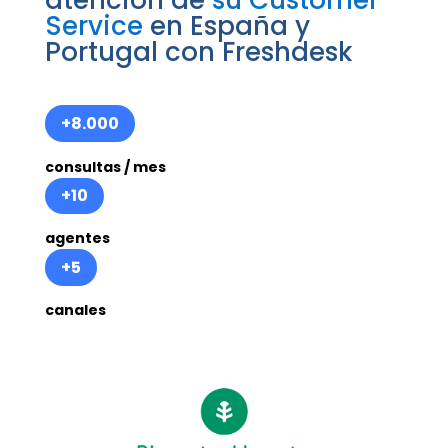
atención de
su Customer
Service
en España y
Portugal con Freshdesk
+8.000
consultas / mes
+10
agentes
+5
canales