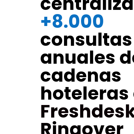
centraliza
+8.000
consultas
anuales d
cadenas
hoteleras
Freshdes
Ringover