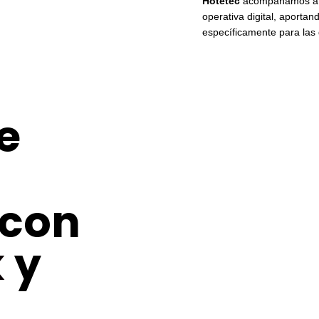
Hotetec
acompañamos a 
operativa digital, aportand
específicamente para las d
e
 con
k
y