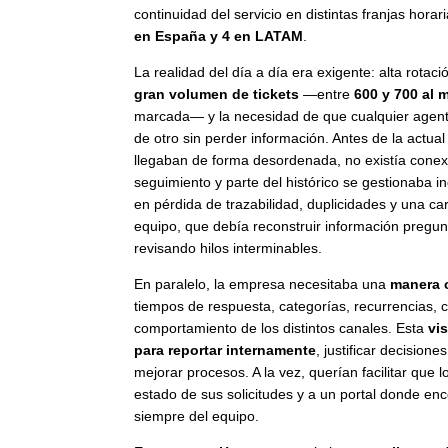
continuidad del servicio en distintas franjas horar
en España y 4 en LATAM
.
La realidad del día a día era exigente: alta rotac
gran volumen de tickets
—entre
600 y 700 al 
marcada— y la necesidad de que cualquier agente
de otro sin perder información. Antes de la actua
llegaban de forma desordenada, no existía conex
seguimiento y parte del histórico se gestionaba i
en pérdida de trazabilidad, duplicidades y una car
equipo, que debía reconstruir información preg
revisando hilos interminables.
En paralelo, la empresa necesitaba una
manera 
tiempos de respuesta, categorías, recurrencias, 
comportamiento de los distintos canales. Esta
vi
para reportar internamente
, justificar decision
mejorar procesos. A la vez, querían facilitar que l
estado de sus solicitudes y a un portal donde e
siempre del equipo.