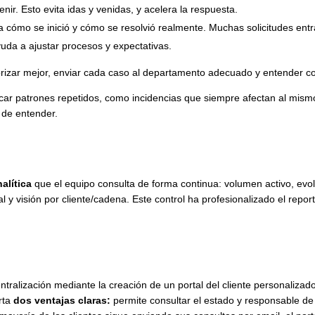
nir. Esto evita idas y venidas, y acelera la respuesta.
stra cómo se inició y cómo se resolvió realmente. Muchas solicitudes en
yuda a ajustar procesos y expectativas.
orizar mejor, enviar cada caso al departamento
adecuado y entender con
ficar patrones repetidos, como incidencias que siempre afectan al mis
 de entender.
alítica
que el equipo consulta de forma continua: volumen activo, ev
y visión por cliente/cadena. Este control ha profesionalizado el reporting
ntralización mediante la creación de un portal del cliente personalizad
rta
dos ventajas claras:
permite consultar el estado y responsable de 