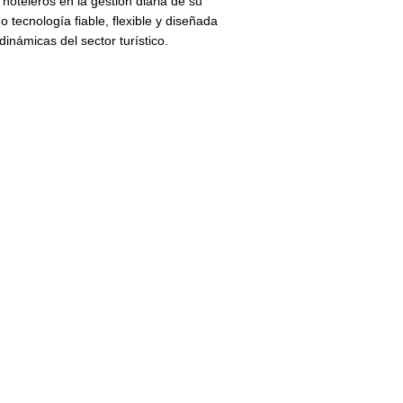
hoteleros
en la gestión diaria de su
o tecnología fiable, flexible y diseñada
inámicas del sector turístico.