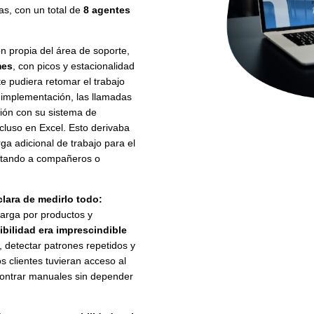
ias, con un total de
8 agentes
ión propia del área de soporte,
mes
, con picos y estacionalidad
 pudiera retomar el trabajo
l implementación, las llamadas
ión con su sistema de
ncluso en Excel. Esto derivaba
ga adicional de trabajo para el
untando a compañeros o
clara de
medirlo todo:
carga por productos y
sibilidad era imprescindible
es, detectar patrones repetidos y
os clientes tuvieran acceso al
ncontrar manuales sin depender