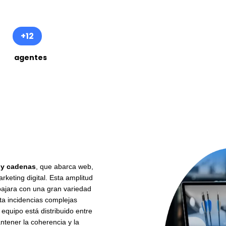
+12
agentes
 y cadenas
, que abarca web,
keting digital. Esta amplitud
bajara con una gran variedad
a inci
dencias complejas
equipo está distribuido entre
antener la coherencia y la