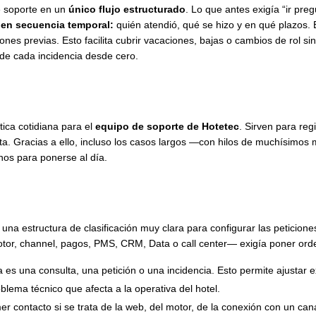
de soporte en un
único flujo estructurado
. Lo que antes exigía “ir pr
y en secuencia temporal
:
quién atendió, qué se hizo y en qué plazos. 
es previas. Esto facilita cubrir vacaciones, bajas o cambios de rol sin 
o de cada incidencia desde cero.
tica cotidiana para el
equipo de soporte de Hotetec
. Sirven para reg
esita. Gracias a ello, incluso los casos largos —con hilos de muchísim
nos para ponerse al día.
una estructura de clasificación muy clara para configurar las peticion
tor, channel, pagos, PMS, CRM, Data o call center— exigía poner orde
ga es una consulta, una petición o una incidencia. Esto permite ajustar 
lema técnico que afecta a la operativa del hotel.
mer contacto si se trata de la web, del motor, de la conexión con un cana