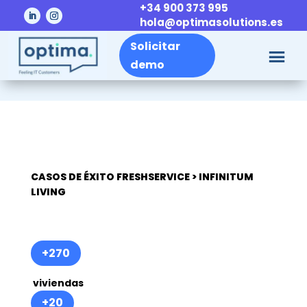
+34 900 373 995
hola@optimasolutions.es
Solicitar
demo
CASOS DE ÉXITO FRESHSERVICE > INFINITUM
LIVING
+270
viviendas
+20