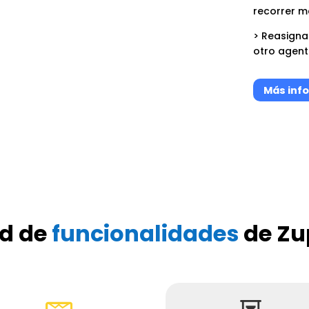
recorrer m
> Reasigna
otro agente
Más info
id de
funcionalidades
de Zu