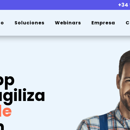
+34 
io
Soluciones
Webinars
Empresa
C
pp
giliza
de
n