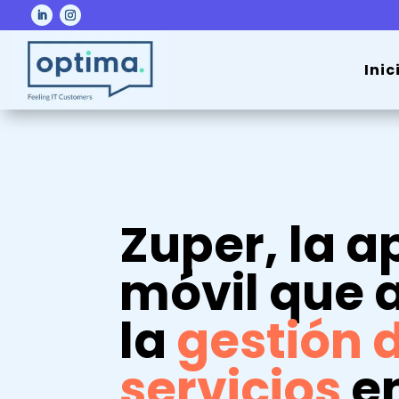
Inic
Zuper, la a
móvil que
a
la
gestión 
servicios
e