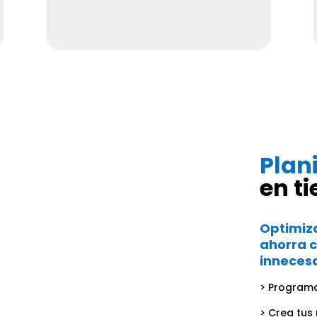
Plan
en t
Optimiza
ahorra 
inneces
> Programa
> Crea tus