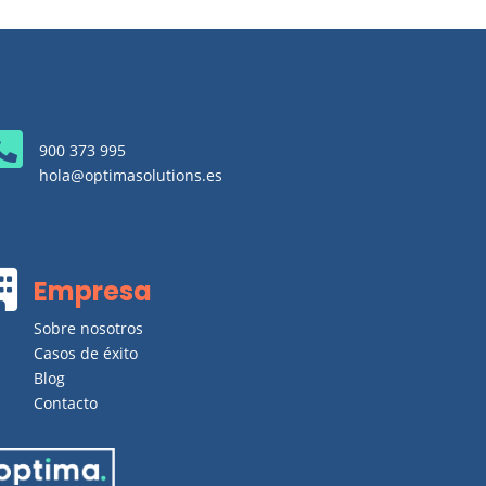

900 373 995
hola@optimasolutions.es

Empresa
Sobre nosotros
Casos de éxito
Blog
Contacto