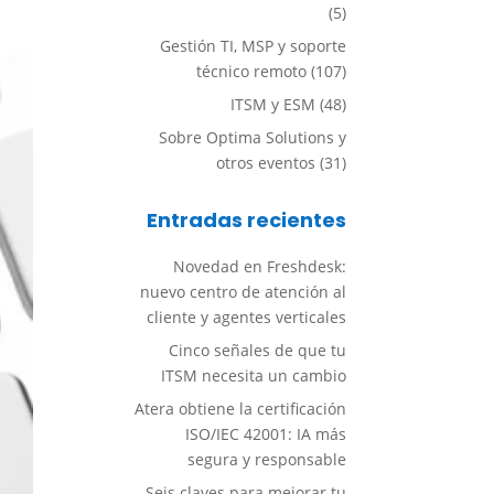
(5)
Gestión TI, MSP y soporte
técnico remoto
(107)
ITSM y ESM
(48)
Sobre Optima Solutions y
otros eventos
(31)
Entradas recientes
Novedad en Freshdesk:
nuevo centro de atención al
cliente y agentes verticales
Cinco señales de que tu
ITSM necesita un cambio
Atera obtiene la certificación
ISO/IEC 42001: IA más
segura y responsable
Seis claves para mejorar tu