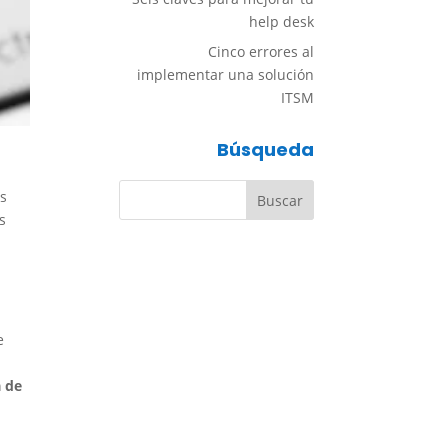
help desk
Cinco errores al
implementar una solución
ITSM
Búsqueda
os
s
e
a de