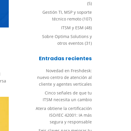
(5)
Gestión TI, MSP y soporte
técnico remoto
(107)
ITSM y ESM
(48)
Sobre Optima Solutions y
otros eventos
(31)
Entradas recientes
Novedad en Freshdesk:
l
nuevo centro de atención al
ersa
cliente y agentes verticales
Cinco señales de que tu
ITSM necesita un cambio
Atera obtiene la certificación
ISO/IEC 42001: IA más
segura y responsable
Seis claves para mejorar tu