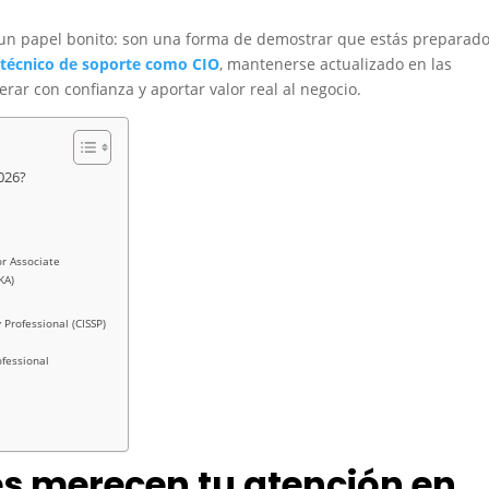
lo un papel bonito: son una forma de demostrar que estás preparad
técnico de soporte como CIO
, mantenerse actualizado en las
rar con confianza y aportar valor real al negocio.
026?
or Associate
KA)
 Professional (CISSP)
ofessional
es merecen tu atención en