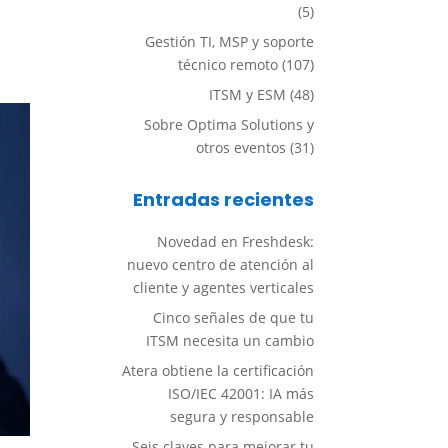
(5)
Gestión TI, MSP y soporte
técnico remoto
(107)
ITSM y ESM
(48)
Sobre Optima Solutions y
otros eventos
(31)
Entradas recientes
Novedad en Freshdesk:
nuevo centro de atención al
cliente y agentes verticales
Cinco señales de que tu
ITSM necesita un cambio
Atera obtiene la certificación
ISO/IEC 42001: IA más
segura y responsable
Seis claves para mejorar tu