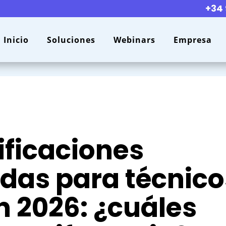
+34 
Inicio
Soluciones
Webinars
Empresa
ificaciones
as para técnico
n 2026: ¿cuáles