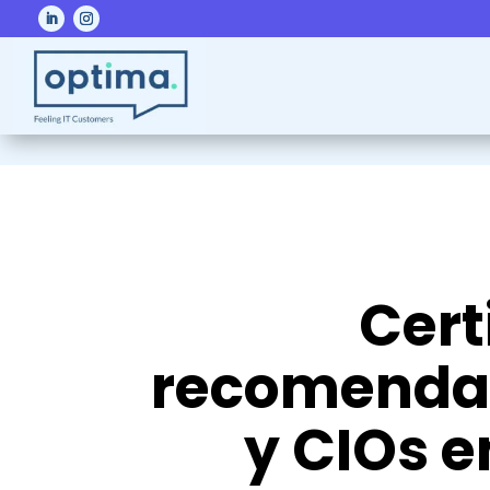
Cert
recomendad
y CIOs e