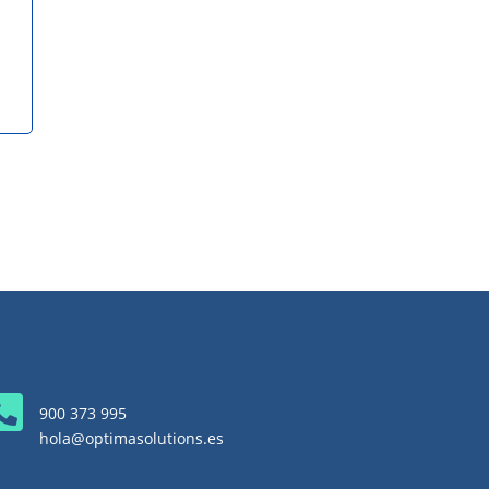

900 373 995
hola@optimasolutions.es