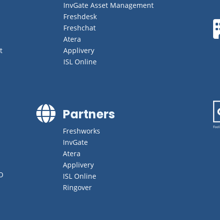
InvGate Asset Management
Freshdesk
Freshchat
Atera
t
Applivery
ISL Online

Partners
Freshworks
InvGate
Atera
Applivery
O
ISL Online
Ringover