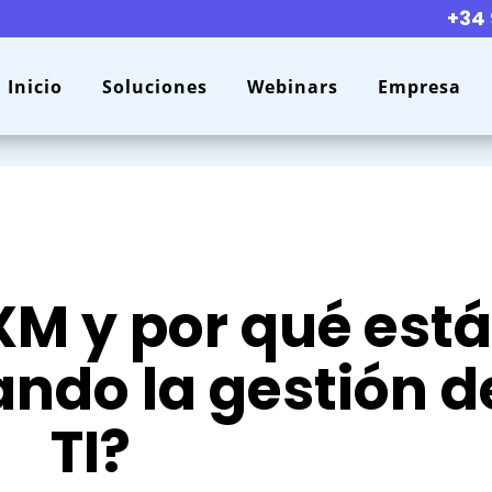
+34 
Inicio
Soluciones
Webinars
Empresa
XM y por qué est
ndo la gestión d
TI?