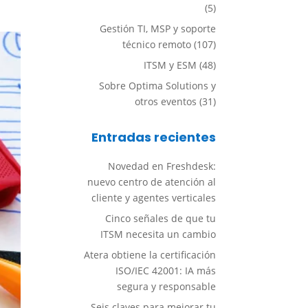
(5)
Gestión TI, MSP y soporte
técnico remoto
(107)
ITSM y ESM
(48)
Sobre Optima Solutions y
otros eventos
(31)
Entradas recientes
Novedad en Freshdesk:
nuevo centro de atención al
cliente y agentes verticales
Cinco señales de que tu
ITSM necesita un cambio
Atera obtiene la certificación
ISO/IEC 42001: IA más
segura y responsable
Seis claves para mejorar tu