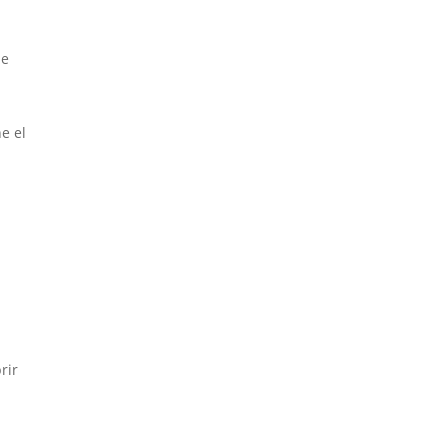
de
e el
rir